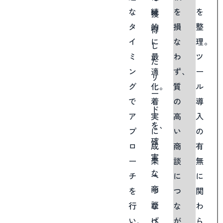
な
続
を
を
獲
タ
的
損
整
得
イ
に
な
理。
し
ミ
最
わ
ツ
た
ン
適
ず、
ー
リ
グ
化。
質
ル
ー
で
着
の
導
ド
ア
実
高
入
を、
プ
に
い
の
確
ロ
成
商
有
実
ー
果
談
無
な
チ
へ
に
に
商
を
つ
つ
関
談
行
な
な
わ
へ
い、
げ
が
ら