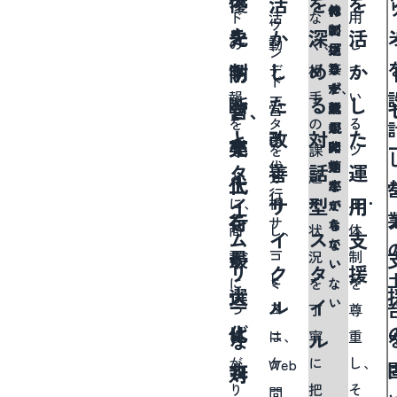
優
活
を
を
ス
体
の
で
れ
ド
活
な
用
み
ウ
が
制
ア
の
て
を
ン
先
か
深
活
の
動
く、
し
解
足
構
プ
プ
い
ン
判
し
め
か
防
ド
り
築
ロ
ロ
る
情
デ
相
て
決
ド
ず、
が
ー
セ
が
報
ー
手
い
し
断
た
る
し
ぎ、
営
新
難
チ
ス
成
営
を
タ
の
る
ま
規
し
が
が
果
と
改
対
た
業
売
業
開
い
で
非
に
も
を
課
ツ
す
代
拓
き
効
つ
タ
善
話
運
と
分
題
ー
上
代
が
て
率
な
行
イ
サ
型
用
に、
析
や
ル・
で
い
が
を
行
サ
き
な
ら
商
し、
状
体
ム
イ
ス
支
て
い
な
ー
最
が
談
コ
況
制
い
い
リ
ク
タ
援
ビ
に
ミ
を
を
な
大
選
ー
ル
イ
い
ス
つ
ュ
丁
尊
化
ば
は、
な
ニ
寧
重
な
ル
が
ケ
に
し、
Web
す
れ
対
り
ー
把
そ
問