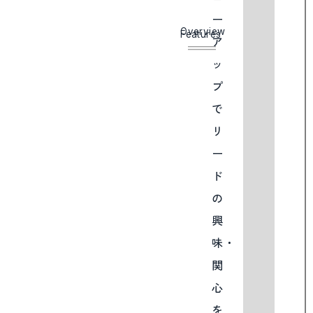
ー
Overview
Features
ア
P
ッ
プ
で
リ
ー
ド
の
興
味・
関
心
を