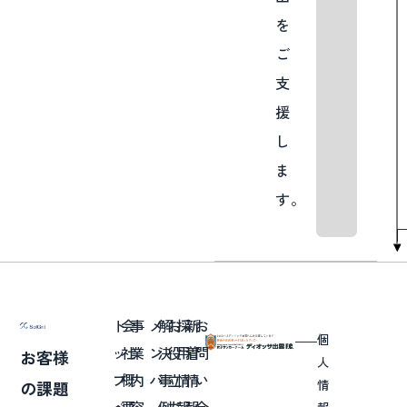
を
ご
支
援
し
ま
す。
ト
会
事
メ
解
お
採
新
お
個
ッ
社
業
ン
決
役
用
着
問
お客様
人
プ
概
内
バ
事
立
情
情
い
情
の課題
報