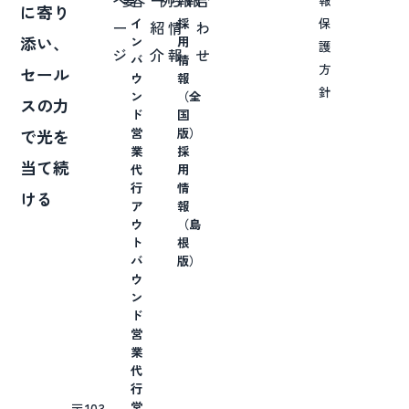
ペ
要
容
ー
例
ち
報
報
合
に寄り
保
イ
採
ー
紹
情
わ
添い、
ン
用
護
ジ
介
報
せ
バ
情
方
セール
ウ
報
針
ン
（全
スの力
ド
国
営
版）
で光を
業
採
当て続
代
用
行
情
ける
ア
報
ウ
（島
ト
根
バ
版）
ウ
ン
ド
営
業
代
行
営
〒103-