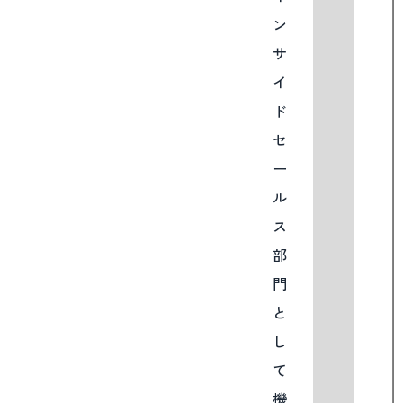
ン
サ
イ
ド
セ
ー
ル
ス
部
門
と
し
て
機