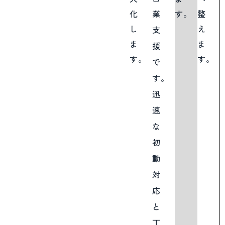
業
化
す。
整
し
え
支
ま
ま
援
す。
す。
で
す。
迅
速
な
初
動
対
応
と
丁