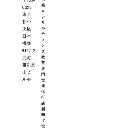
業
0026
コ
東京
ン
都中
サ
ル
央区
テ
日本
ィ
橋兜
ン
町17-2
グ
教
兜町
育
第6 葉
専
山ビ
門
ル4F
営
業
代
行
店
舗
向
け
営