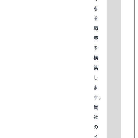
き
る
環
境
を
構
築
し
ま
す。
貴
社
の
イ