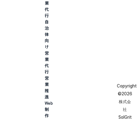
業
代
行
自
治
体
向
け
営
業
代
行
営
業
Copyright
推
©︎2026
進
株式会
Web
制
社
作
SolGrit