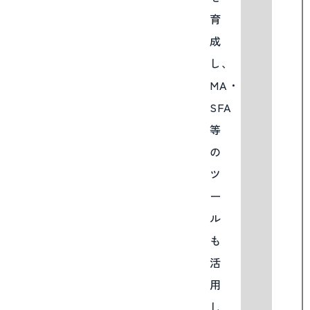
育
成
し、
MA・
SFA
等
の
ツ
ー
ル
も
活
用
し