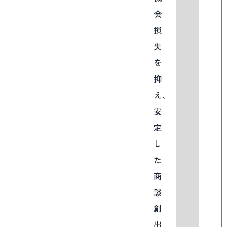
会
損
失
を
抑
え、
安
定
し
た
商
談
創
出