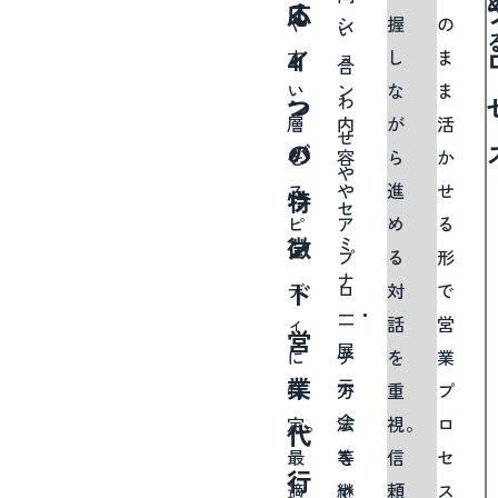
る
る
応
や
シ
握
の
い
イ
4
す
ョ
し
ま
合
い
ン
な
ま
わ
ン
つ
層
内
が
活
せ
バ
の
を
容
ら
か
や
ス
や
進
せ
ウ
特
セ
ピ
ア
め
る
ン
徴
ミ
ー
プ
る
形
ナ
ド
デ
ロ
対
で
ー・
ィ
ー
話
営
営
展
に
チ
を
業
業
示
特
方
重
プ
会
定。
法
視。
ロ
代
等
最
を
信
セ
行
適
継
頼
ス
で