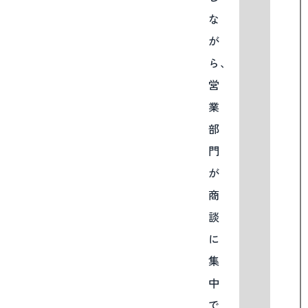
な
が
ら、
営
業
部
門
が
商
談
に
集
中
で