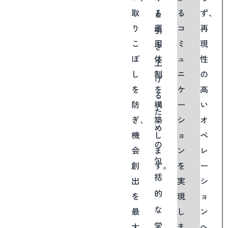
取
る
る
ず、
と
り
運
コ
再
引
こ
用
ミ
現
き
ぼ
体
ュ
性
上
し
制
ニ
の
げ
を
を
ケ
高
る
防
構
ー
い
た
ぎ、
築
シ
オ
め
機
し
ョ
ペ
の
会
ま
ン
レ
包
創
す。
を
ー
括
出
実
シ
的
を
現
ョ
な
最
し
ン
営
大
ま
へ