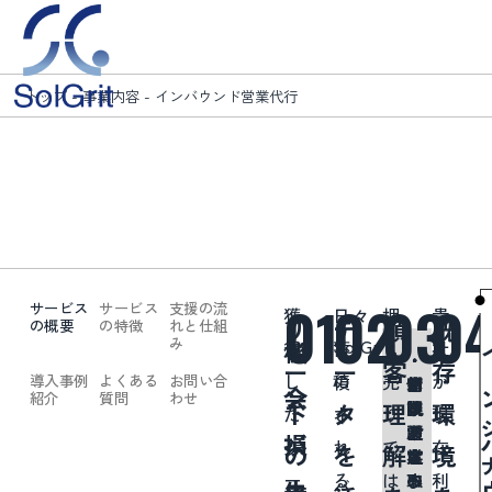
トップ
-
事業内容
-
インバウンド営業代行
インバウ
ン
Sales Development
ド営業代行
ン
0
01
02
03
0
サービス
サービス
支援の流
獲
日々
押
貴
リ
デ
顧
既
の概要
の特徴
れと仕組
P
み
SolGrit
機
イ
得
蓄
し
社
こ
・
・
・
・
・
ー
ー
客
存
の
し
積
売
が
導入事例
よくある
お問い合
営
新
休
商
リ
ん
会
ン
紹介
質問
わせ
ド
タ
理
環
業
規
眠
談
ー
た
さ
り
現
イ
な
リ
営
顧
設
ド
損
バ
リ
れ
で
在
の
を
解
境
ン
お
ソ
業
客
定
は
ー
る
は
利
ー
の
へ
ま
取
悩
失
ウ
バ