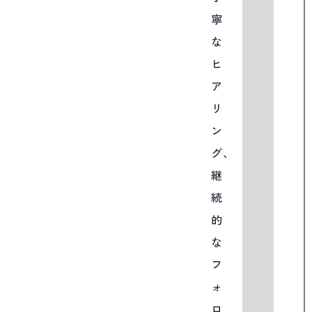
寧
な
ヒ
ア
リ
ン
グ、
継
続
的
な
フ
ォ
ロ